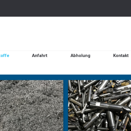
Menü überspringen
toffe
▼
Anfahrt
▼
Abholung
Kontakt